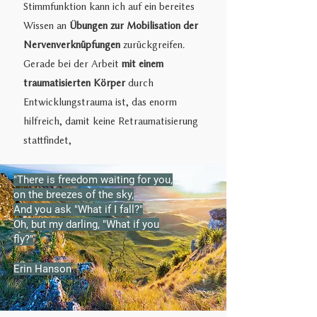
Stimmfunktion kann ich auf ein bereites
Wissen an
Übungen zur Mobilisation der
Nervenverknüpfungen
zurückgreifen.
Gerade bei der Arbeit
mit einem
traumatisierten Körper
durch
Entwicklungstrauma ist, das enorm
hilfreich, damit keine Retraumatisierung
stattfindet,
"There is freedom waiting for you,
on the breezes of the sky,
And you ask "What if I fall?"
Oh, but my darling, "What if you
fly?"
Erin Hanson