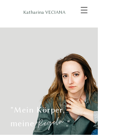
Katharina VECIANA
"Mein Körper,
Regeln
meine
."