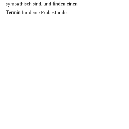
sympathisch sind, und
finden
einen
Termin
für deine Probestunde.
03.
Wir treffen uns online (Zoom) für
30
min
Probeeinheit -
kostenfrei &
unverbindlich
. Hier lernst du mich und
meine Übungen kennen.
04.