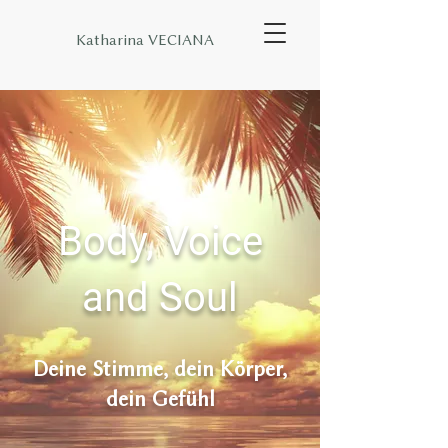
Katharina VECIANA
Body, Voice
and Soul
Deine Stimme, dein Körper,
dein Gefühl