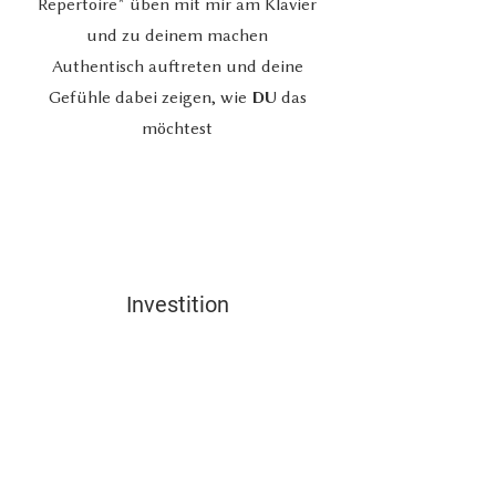
Repertoire* üben mit mir am Klavier
und zu deinem machen
Authentisch auftreten und deine
Gefühle dabei zeigen, wie
DU
das
möchtest
Investition
330,- EUR
Mitgliederpreis 295,- EUR
(wenn bereits eine aktive Betreuung
mit mir läuft)