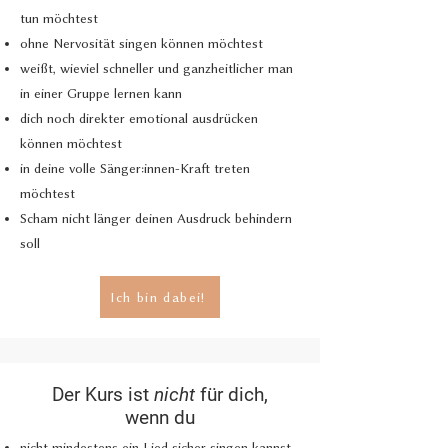
tun möchtest
ohne Nervosität singen können möchtest
weißt, wieviel schneller und ganzheitlicher man
in
einer Gruppe lernen kann
dich noch direkter emotional ausdrücken
können möchtest
in deine volle Sänger:innen-Kraft treten
möchtest
Scham nicht länger deinen Ausdruck behindern
soll
Ich bin dabei!
Der Kurs ist
nicht
für dich,
wenn du
nicht mindestens ein Lied sicher singen kannst