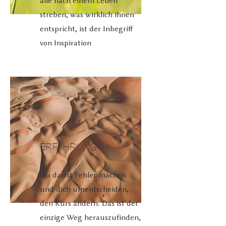
alle nach einem Leben
streben, was wirklich ihnen
entspricht, ist der Inbegriff
von Inspiration
ERFAHRUNG
Du darfst Fehler machen
und dich umentscheiden,
den Kurs ändern. Das ist der
einzige Weg herauszufinden,